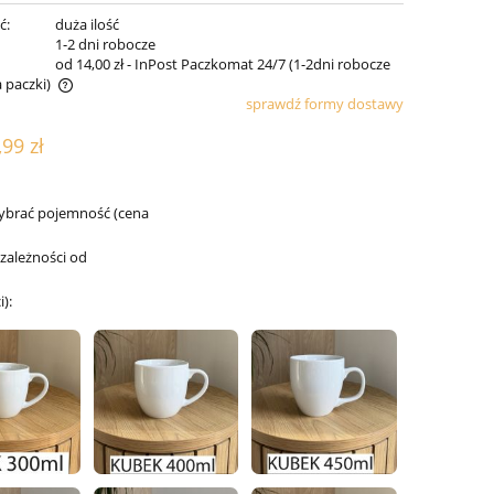
ć:
duża ilość
:
1-2 dni robocze
od 14,00 zł
- InPost Paczkomat 24/7 (1-2dni robocze
 paczki)
sprawdź formy dostawy
osztów
,99 zł
ybrać pojemność (cena
 zależności od
):