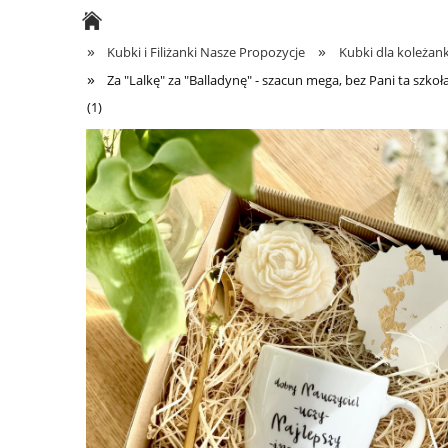
Kubki dla męża i żony
Kontakt
»
»
Kubki i Filiżanki Nasze Propozycje
Kubki dla koleżanki
»
Za "Lalkę" za "Balladynę" - szacun mega, bez Pani ta sz
(1)