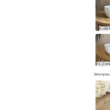
Złota łyżec