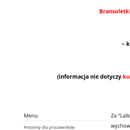
Bransoletki
~
k
(informacja nie dotyczy
ku
Menu
Za "Lal
wychowa
Prezenty dla pracowników