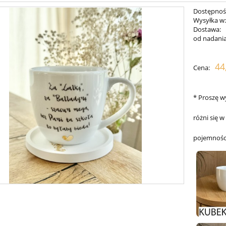
Dostępnoś
Wysyłka w
Dostawa:
od nadania
Cena nie zawiera ewentualnych k
44
Cena:
płatności
*
Proszę w
różni się w
pojemności