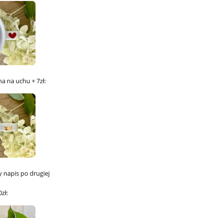
na na uchu + 7zł:
napis po drugiej
0zł: