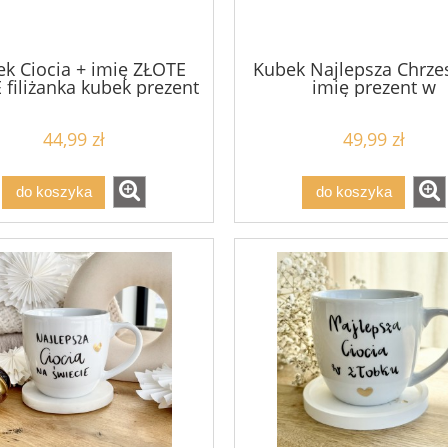
k Ciocia + imię ZŁOTE
Kubek Najlepsza Chrze
 filiżanka kubek prezent
imię prezent w
cioci
podziękowaniu rodz
chrzestnym (1)
44,99 zł
49,99 zł
do koszyka
do koszyka