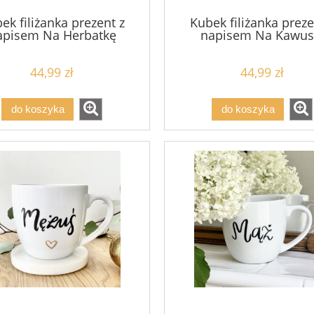
ek filiżanka prezent z
Kubek filiżanka preze
apisem Na Herbatkę
napisem Na Kawus
44,99 zł
44,99 zł
do koszyka
do koszyka