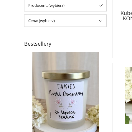
Producent: (wybierz)
Kub
KON
Cena: (wybierz)
3
Bestsellery