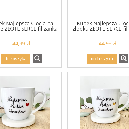
k Najlepsza Ciocia na
Kubek Najlepsza Cioc
ie ZŁOTE SERCE filiżanka
żłobku ZŁOTE SERCE fil
kubek prezent cioci
kubek prezent Pani w 
44,99 zł
44,99 zł
do koszyka
do koszyka