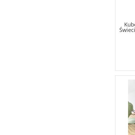
Kube
Świec