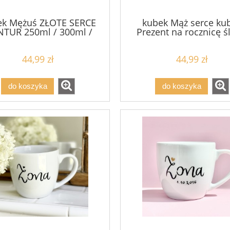
ek Mężuś ZŁOTE SERCE
kubek Mąż serce ku
TUR 250ml / 300ml /
Prezent na rocznicę ś
50ml/ 500ml / 1 Litr
pojemność do wyb
44,99 zł
44,99 zł
do koszyka
do koszyka