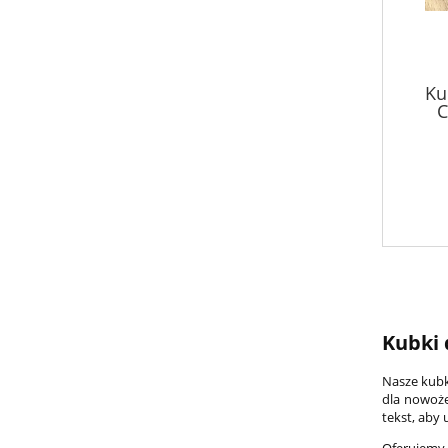
Ku
C
pod
Kubki 
Nasze kubk
dla nowoże
tekst, aby 