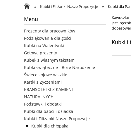
»
»
Kubki dla męża i żony
Kontakt
Kubki i Filiżanki Nasze Propozycje
Kubki dla Pa
Kawuszko t
Menu
jest ręczn
dopasowan
Prezenty dla pracowników
Podziękowania dla gości
Kubki i 
Kubki na Walentynki
Gotowe prezenty
Kubek z własnym tekstem
Kubki świąteczne - Boże Narodzenie
Świece sojowe w szkle
Kartki z Życzeniami
BRANSOLETKI Z KAMIENI
NATURALNYCH
Podstawki i dodatki
Kubki dla babci i dziadka
Kubki i Filiżanki Nasze Propozycje
Kubki dla chłopaka