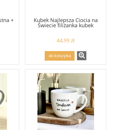
stna +
Kubek Najlepsza Ciocia na
Świecie filiżanka kubek
icom
prezent cioci
44,99 zł
do koszyka