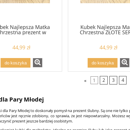
bek Najlepsza Matka
Kubek Najlepsza Ma
hrzestna prezent w
Chrzestna ZŁOTE SE
ziękowaniu rodzicom
prezent w podziękow
chrzestnym
rodzicom chrzestnym
44,99 zł
44,99 zł
do koszyka
do koszyka
«
1
2
3
4
dla Pary Młodej
i dla Pary Młodej to doskonały pomysł na prezent ślubny. Są one nie tylko
ńców jest ręcznie zdobiony, co sprawia, że jest niepowtarzalny. Możesz 
uczynić prezent jeszcze bardziej osobistym.