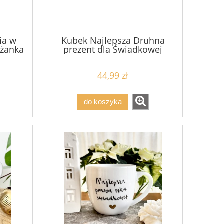
ia w
Kubek Najlepsza Druhna
iżanka
prezent dla Świadkowej
żłobku
Druhny na ślub
44,99 zł
do koszyka