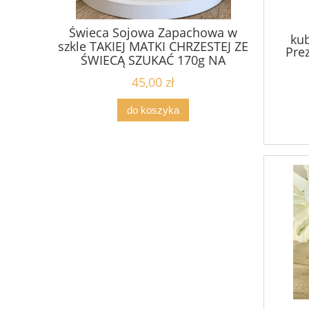
chowa w
Świeca Sojowa Zapachowa w
Bransole
ku
ZESTEJ ZE
szkle TAKIEJ PRZYJACIÓŁKI ZE
PRZYJEMN
Pre
0g NA
ŚWIECĄ SZUKAĆ 170g złota
pracy –
po
 ŚLUB
pokrywka
kryszt
45,00 zł
p
do koszyka