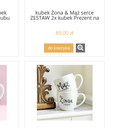
bek
kubek Żona & Mąż serce
lubu
ZESTAW 2x kubek Prezent na
oru
rocznicę ślubu pojemność do
wyboru
89,00 zł
do koszyka