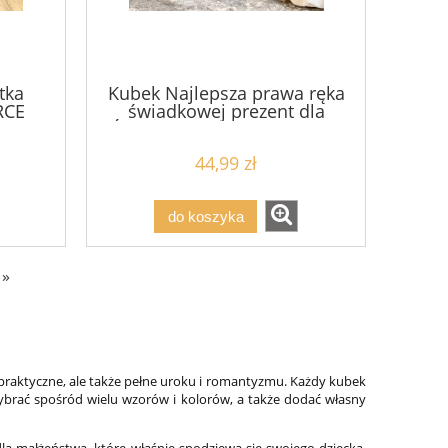
tka
Kubek Najlepsza prawa ręka
RCE
świadkowej prezent dla
aniu
Świadkowej druhny na ślub
 (1)
ZŁOTA (1)
44,99 zł
do koszyka
»
 praktyczne, ale także pełne uroku i romantyzmu. Każdy kubek
wybrać spośród wielu wzorów i kolorów, a także dodać własny