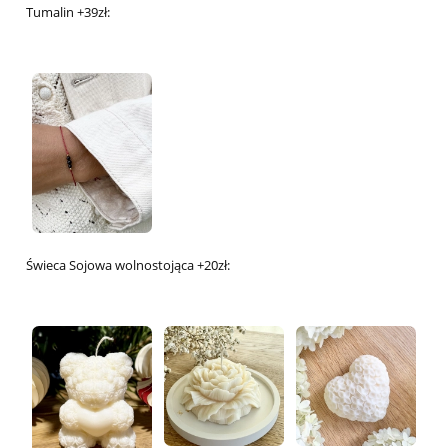
Tumalin +39zł:
Świeca Sojowa wolnostojąca +20zł: