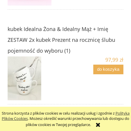
kubek Idealna Żona & Idealny Mąż + Imię
ZESTAW 2x kubek Prezent na rocznicę ślubu
pojemność do wyboru (1)
97,99 zł
do koszyka
Strona korzysta z plików cookies w celu realizacji usług i zgodnie z
Polityką
Plików Cookies
. Możesz określić warunki przechowywania lub dostępu do
Zestaw 2x kubek Żona & Mąż złote serce 250ml
plików cookies w Twojej przeglądarce.