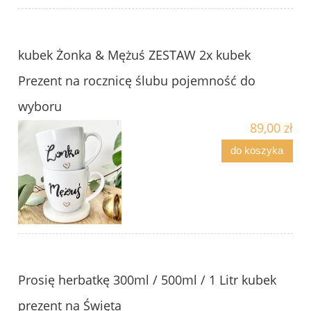
kubek Żonka & Mężuś ZESTAW 2x kubek
Prezent na rocznicę ślubu pojemność do
wyboru
89,00 zł
do koszyka
Prosię herbatkę 300ml / 500ml / 1 Litr kubek
prezent na Święta