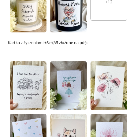
+12
Kartka z życzeniami +8zł (A5 złożone na pół):