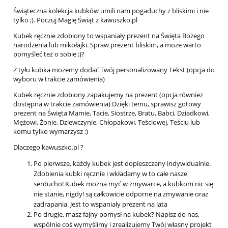
Świąteczna kolekcja kubków umili nam pogaduchy z bliskimi i nie
tylko ;). Poczuj Magię Świąt z kawuszko.pl
Kubek ręcznie zdobiony to wspaniały prezent na Święta Bożego
narodzenia lub mikołajki. Spraw prezent bliskim, a może warto
pomyśleć też o sobie ;)?
Z tyłu kubka możemy dodać Twój personalizowany Tekst (opcja do
wyboru w trakcie zamówienia)
Kubek ręcznie zdobiony zapakujemy na prezent (opcja również
dostępna w trakcie zamówienia) Dzięki temu, sprawisz gotowy
prezent na Święta Mamie, Tacie, Siostrze, Bratu, Babci, Dziadkowi,
Mężowi, Żonie, Dziewczynie, Chłopakowi, Teściowej, Teściu lub
komu tylko wymarzysz ;)
Dlaczego kawuszko.pl ?
Po pierwsze, każdy kubek jest dopieszczany indywidualnie.
Zdobienia kubki ręcznie i wkładamy w to całe nasze
serducho! Kubek można myć w zmywarce, a kubkom nic się
nie stanie, nigdy! są całkowicie odporne na zmywanie oraz
zadrapania. Jest to wspaniały prezent na lata
Po drugie, masz fajny pomysł na kubek? Napisz do nas,
wspólnie coś wymyślimy i zrealizujemy Twój własny projekt