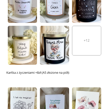
+12
Kartka z życzeniami +8zł (A5 złożone na pół):