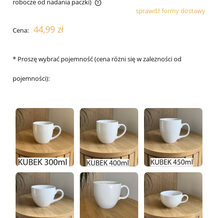
robocze od nadania paczki)
sprawdź formy dostawy
Cena nie zawiera ewentualnych kosztów płatności
44,99 zł
Cena:
*
Proszę wybrać pojemność (cena różni się w zależności od
pojemności):