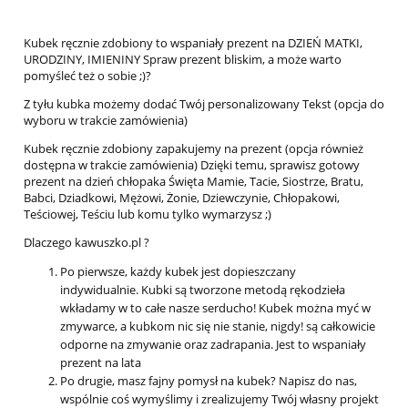
Kubek ręcznie zdobiony to wspaniały prezent na DZIEŃ MATKI,
URODZINY, IMIENINY Spraw prezent bliskim, a może warto
pomyśleć też o sobie ;)?
Z tyłu kubka możemy dodać Twój personalizowany Tekst (opcja do
wyboru w trakcie zamówienia)
Kubek ręcznie zdobiony zapakujemy na prezent (opcja również
dostępna w trakcie zamówienia) Dzięki temu, sprawisz gotowy
prezent na dzień chłopaka Święta Mamie, Tacie, Siostrze, Bratu,
Babci, Dziadkowi, Mężowi, Żonie, Dziewczynie, Chłopakowi,
Teściowej, Teściu lub komu tylko wymarzysz ;)
Dlaczego kawuszko.pl ?
Po pierwsze, każdy kubek jest dopieszczany
indywidualnie. Kubki są tworzone metodą rękodzieła
wkładamy w to całe nasze serducho! Kubek można myć w
zmywarce, a kubkom nic się nie stanie, nigdy! są całkowicie
odporne na zmywanie oraz zadrapania. Jest to wspaniały
prezent na lata
Po drugie, masz fajny pomysł na kubek? Napisz do nas,
wspólnie coś wymyślimy i zrealizujemy Twój własny projekt