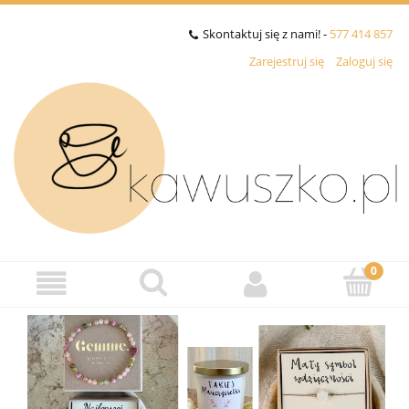
Skontaktuj się z nami! -
577 414 857
Zarejestruj się
Zaloguj się