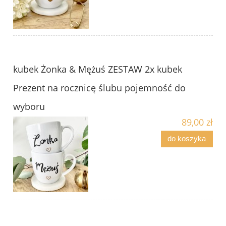
kubek Żonka & Mężuś ZESTAW 2x kubek
Prezent na rocznicę ślubu pojemność do
wyboru
89,00 zł
do koszyka