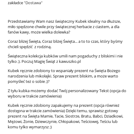
zakładce
"Dostawa"
Przedstawiamy Wam nasz świąteczny Kubek idealny na dłuższe,
miło spędzone chwile przy świątecznej herbacie z ciastem, a dla
fanów kawy, może wielka dolewka?
Coraz bliżej Święta, Coraz bliżej Święta... a to to czas, który byśmy
chcieli spędzić z rodziną.
Świąteczna kolekcja kubków umili nam pogaduchy z bliskimi i nie
tylko ;). Poczuj Magię Świąt z kawuszko.pl
Kubek ręcznie zdobiony to wspaniały prezent na Święta Bożego
narodzenia lub mikołajki. Spraw prezent bliskim, a może warto
pomyśleć też o sobie ;)?
Z tyłu kubka możemy dodać Twój personalizowany Tekst (opcja do
wyboru w trakcie zamówienia)
Kubek ręcznie zdobiony zapakujemy na prezent (opcja również
dostępna w trakcie zamówienia) Dzięki temu, sprawisz gotowy
prezent na Święta Mamie, Tacie, Siostrze, Bratu, Babci, Dziadkowi,
Mężowi, Żonie, Dziewczynie, Chłopakowi, Teściowej, Teściu lub
komu tylko wymarzysz ;)