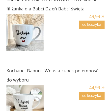
filiżanka dla Babci Dzień Babci święta
49,99 zł
do koszyka
Kochanej Babuni -Wnusia kubek pojemność
do wyboru
44,99 zł
do koszyka