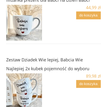
44,99 zł
do koszyka
Zestaw Dziadek Wie lepiej, Babcia Wie
Najlepiej 2x kubek pojemność do wyboru
89,98 zł
do koszyka