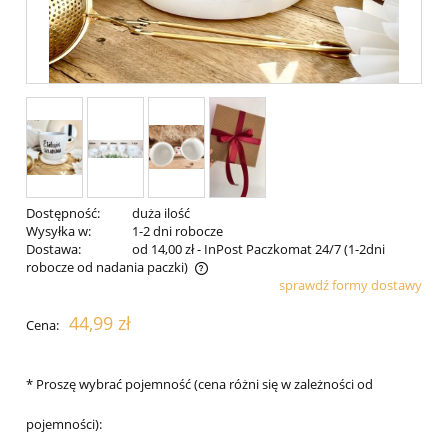
Dostępność:
duża ilość
Wysyłka w:
1-2 dni robocze
Dostawa:
od 14,00 zł
- InPost Paczkomat 24/7 (1-2dni
robocze od nadania paczki)
sprawdź formy dostawy
Cena nie zawiera ewentualnych kosztów płatności
44,99 zł
Cena:
*
Proszę wybrać pojemność (cena różni się w zależności od
pojemności):