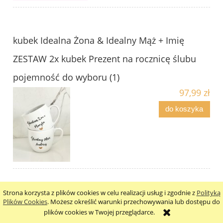
kubek Idealna Żona & Idealny Mąż + Imię
ZESTAW 2x kubek Prezent na rocznicę ślubu
pojemność do wyboru (1)
97,99 zł
do koszyka
Strona korzysta z plików cookies w celu realizacji usług i zgodnie z
Polityką
Zestaw 2x kubek Żona & Mąż złote serce 250ml
Plików Cookies
. Możesz określić warunki przechowywania lub dostępu do
plików cookies w Twojej przeglądarce.
/ 300ml / 350ml/ 500ml / 1 Litr Prezent na ślub