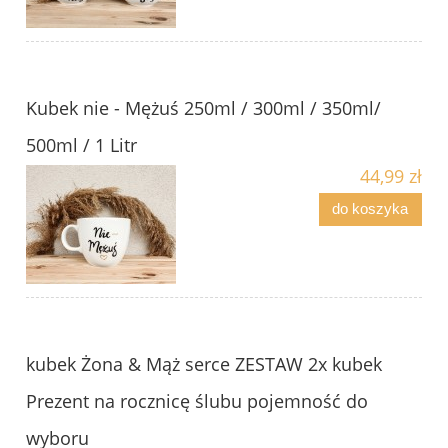
Kubek nie - Mężuś 250ml / 300ml / 350ml/
500ml / 1 Litr
44,99 zł
do koszyka
kubek Żona & Mąż serce ZESTAW 2x kubek
Prezent na rocznicę ślubu pojemność do
wyboru