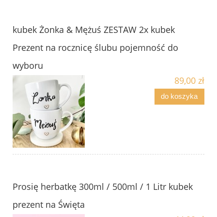
kubek Żonka & Mężuś ZESTAW 2x kubek
Prezent na rocznicę ślubu pojemność do
wyboru
89,00 zł
do koszyka
Prosię herbatkę 300ml / 500ml / 1 Litr kubek
prezent na Święta