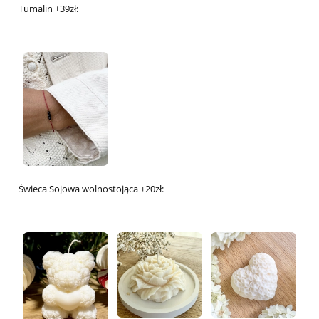
Tumalin +39zł:
Świeca Sojowa wolnostojąca +20zł: