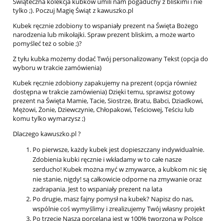
Świąteczna kolekcja kubków umili nam pogaduchy z bliskimi i nie
tylko ;). Poczuj Magię Świąt z kawuszko.pl
Kubek ręcznie zdobiony to wspaniały prezent na Święta Bożego
narodzenia lub mikołajki. Spraw prezent bliskim, a może warto
pomyśleć też o sobie ;)?
Z tyłu kubka możemy dodać Twój personalizowany Tekst (opcja do
wyboru w trakcie zamówienia)
Kubek ręcznie zdobiony zapakujemy na prezent (opcja również
dostępna w trakcie zamówienia) Dzięki temu, sprawisz gotowy
prezent na Święta Mamie, Tacie, Siostrze, Bratu, Babci, Dziadkowi,
Mężowi, Żonie, Dziewczynie, Chłopakowi, Teściowej, Teściu lub
komu tylko wymarzysz ;)
Dlaczego kawuszko.pl ?
Po pierwsze, każdy kubek jest dopieszczany indywidualnie.
Zdobienia kubki ręcznie i wkładamy w to całe nasze
serducho! Kubek można myć w zmywarce, a kubkom nic się
nie stanie, nigdy! są całkowicie odporne na zmywanie oraz
zadrapania. Jest to wspaniały prezent na lata
Po drugie, masz fajny pomysł na kubek? Napisz do nas,
wspólnie coś wymyślimy i zrealizujemy Twój własny projekt
Po trzecie Nasza porcelana jest w 100% tworzona w Polsce