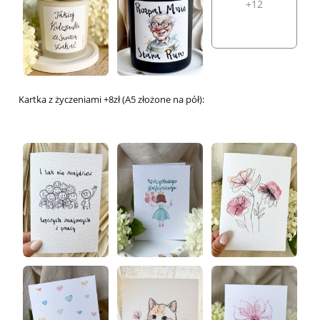
+12
Kartka z życzeniami +8zł (A5 złożone na pół):