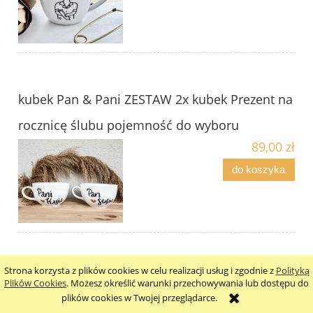
kubek Pan & Pani ZESTAW 2x kubek Prezent na
rocznicę ślubu pojemność do wyboru
89,00 zł
do koszyka
Strona korzysta z plików cookies w celu realizacji usług i zgodnie z
Polityką
Kubek nie - Mężuś 250ml / 300ml / 350ml/
Plików Cookies
. Możesz określić warunki przechowywania lub dostępu do
plików cookies w Twojej przeglądarce.
500ml / 1 Litr