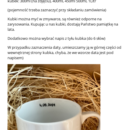
kubek: 300ml (na zdjęciu), 400ml, 450ml 500ml, 1Litr
(pojemność trzeba zaznaczyć przy składaniu zamówienia)
Kubki można myć w zmywarce, są również odporne na
zarysowania. Kupując u nas kubki, dostają Państwo pamiątkę na
lata.
Dodatkowo można wybrać napis z tyłu kubka (do 6 słów)
W przypadku zaznaczenia daty, umieszczamy ją w górnej części od
wewnętrznej strony kubka, chyba, że we wzorze data jest pod
napisem)