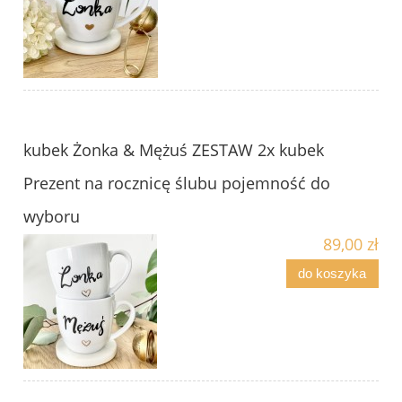
kubek Żonka & Mężuś ZESTAW 2x kubek
Prezent na rocznicę ślubu pojemność do
wyboru
89,00 zł
do koszyka