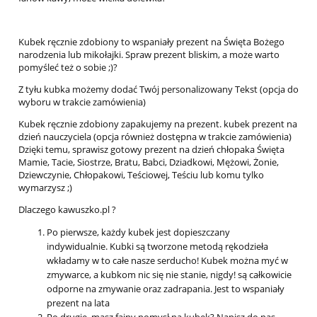
Kubek ręcznie zdobiony to wspaniały prezent na Święta Bożego
narodzenia lub mikołajki. Spraw prezent bliskim, a może warto
pomyśleć też o sobie ;)?
Z tyłu kubka możemy dodać Twój personalizowany Tekst (opcja do
wyboru w trakcie zamówienia)
Kubek ręcznie zdobiony zapakujemy na prezent. kubek prezent na
dzień nauczyciela (opcja również dostępna w trakcie zamówienia)
Dzięki temu, sprawisz gotowy prezent na dzień chłopaka Święta
Mamie, Tacie, Siostrze, Bratu, Babci, Dziadkowi, Mężowi, Żonie,
Dziewczynie, Chłopakowi, Teściowej, Teściu lub komu tylko
wymarzysz ;)
Dlaczego kawuszko.pl ?
Po pierwsze, każdy kubek jest dopieszczany
indywidualnie. Kubki są tworzone metodą rękodzieła
wkładamy w to całe nasze serducho! Kubek można myć w
zmywarce, a kubkom nic się nie stanie, nigdy! są całkowicie
odporne na zmywanie oraz zadrapania. Jest to wspaniały
prezent na lata
Po drugie, masz fajny pomysł na kubek? Napisz do nas,