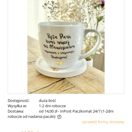
Dostępność:
duża ilość
Wysyłka w:
1-2 dni robocze
Dostawa:
od 14,00 zł
- InPost Paczkomat 24/7 (1-2dni
robocze od nadania paczki)
sprawdź formy dostawy
Cena nie zawiera ewentualnych kosztów płatności