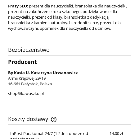
Frazy SEO:
prezent dla nauczycielki, bransoletka dla nauczycielki,
prezent na zakończenie roku szkolnego, podziękowanie dla
nauczycielki, prezent od klasy, bransoletka z dedykacją,
bransoletka z kamieni naturalnych, rodonit serce, prezent dla
wychowawczyni, upominek dla nauczycielki od uczniów.
Bezpieczeństwo
Producent
By Kasia U. Katarzyna Urwanowicz
Armii Krajowej 29/19
16-661 Białystok, Polska
shop@kawuszko.pl
Koszty dostawy
Cena nie zawiera ewentualnych kosztów płatności
InPost Paczkomat 24/7 (1-2dni robocze od
14,00 zł