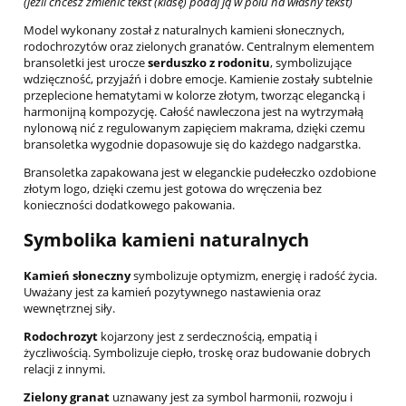
(jeżli chcesz zmienić tekst (klasę) podaj ją w polu na własny tekst)
Model wykonany został z naturalnych kamieni słonecznych,
rodochrozytów oraz zielonych granatów. Centralnym elementem
bransoletki jest urocze
serduszko z rodonitu
, symbolizujące
wdzięczność, przyjaźń i dobre emocje. Kamienie zostały subtelnie
przeplecione hematytami w kolorze złotym, tworząc elegancką i
harmonijną kompozycję. Całość nawleczona jest na wytrzymałą
nylonową nić z regulowanym zapięciem makrama, dzięki czemu
bransoletka wygodnie dopasowuje się do każdego nadgarstka.
Bransoletka zapakowana jest w eleganckie pudełeczko ozdobione
złotym logo, dzięki czemu jest gotowa do wręczenia bez
konieczności dodatkowego pakowania.
Symbolika kamieni naturalnych
Kamień słoneczny
symbolizuje optymizm, energię i radość życia.
Uważany jest za kamień pozytywnego nastawienia oraz
wewnętrznej siły.
Rodochrozyt
kojarzony jest z serdecznością, empatią i
życzliwością. Symbolizuje ciepło, troskę oraz budowanie dobrych
relacji z innymi.
Zielony granat
uznawany jest za symbol harmonii, rozwoju i