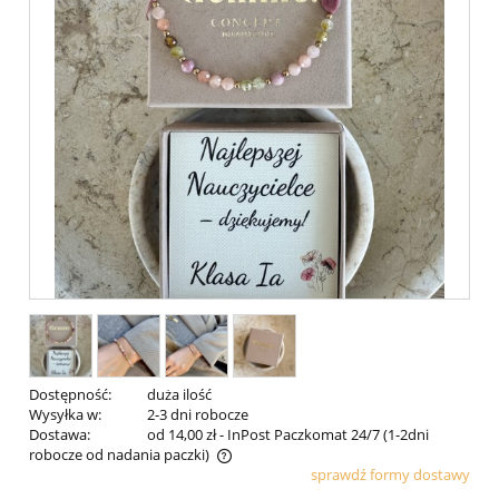
Dostępność:
duża ilość
Wysyłka w:
2-3 dni robocze
Dostawa:
od 14,00 zł
- InPost Paczkomat 24/7 (1-2dni
robocze od nadania paczki)
sprawdź formy dostawy
Cena nie zawiera ewentualnych kosztów płatności