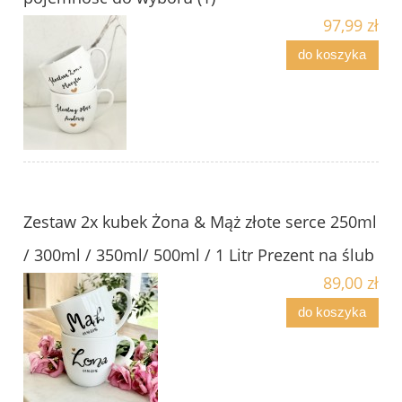
97,99 zł
do koszyka
Zestaw 2x kubek Żona & Mąż złote serce 250ml
/ 300ml / 350ml/ 500ml / 1 Litr Prezent na ślub
89,00 zł
do koszyka