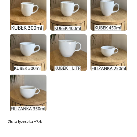
Złota łyżeczka +7zł: