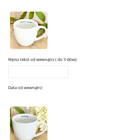
Wpisz tekst od wewnątrz ( do 3 słów):
Data od wewnątrz: