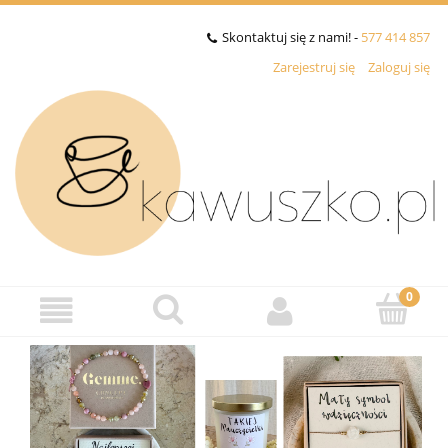
Skontaktuj się z nami! -
577 414 857
Zarejestruj się
Zaloguj się