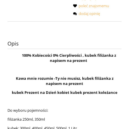
poleć znajomemu
dodaj opinię
Opis
100% Kobiecości 0% Cierpliwości , kubek filiżanka z
napisem na prezent
Kawa mnie rozumie -Ty nie musisz, kubek filiżanka z
napisem na prezent
kubek Prezent na Dzień kobiet kubek prezent koleżance
Do wyboru pojemności:
filiżanka 250ml, 350ml
kubek: 300ml, 400ml, 450ml, 500ml, 1 Litr