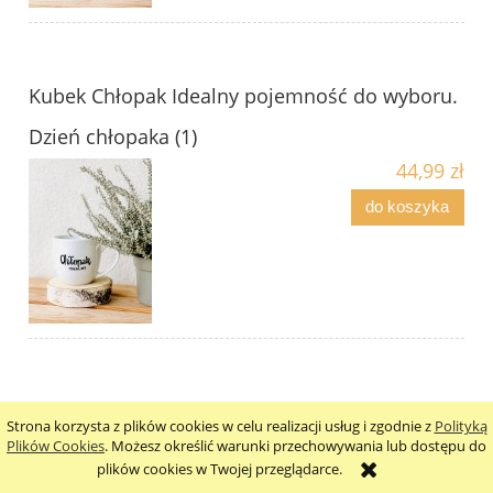
Kubek Chłopak Idealny pojemność do wyboru.
Dzień chłopaka (1)
44,99 zł
do koszyka
LISEK SERCE - kubek prezent dla chłopaka
Strona korzysta z plików cookies w celu realizacji usług i zgodnie z
Polityką
Plików Cookies
. Możesz określić warunki przechowywania lub dostępu do
pojemność do wyboru
plików cookies w Twojej przeglądarce.
44,99 zł