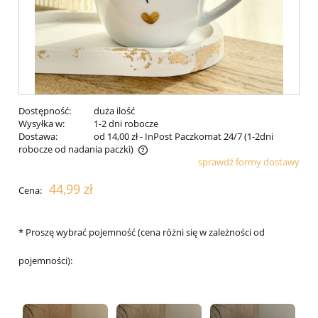
Dostępność:
duża ilość
Wysyłka w:
1-2 dni robocze
Dostawa:
od 14,00 zł
- InPost Paczkomat 24/7 (1-2dni
robocze od nadania paczki)
sprawdź formy dostawy
Cena nie zawiera ewentualnych kosztów płatności
44,99 zł
Cena:
*
Proszę wybrać pojemność (cena różni się w zależności od
pojemności):