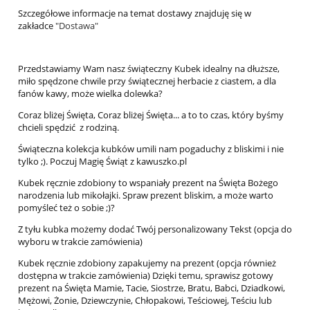
Szczegółowe informacje na temat dostawy znajduję się w
zakładce
"Dostawa"
Przedstawiamy Wam nasz świąteczny Kubek idealny na dłuższe,
miło spędzone chwile przy świątecznej herbacie z ciastem, a dla
fanów kawy, może wielka dolewka?
Coraz bliżej Święta, Coraz bliżej Święta... a to to czas, który byśmy
chcieli spędzić z rodziną.
Świąteczna kolekcja kubków umili nam pogaduchy z bliskimi i nie
tylko ;). Poczuj Magię Świąt z kawuszko.pl
Kubek ręcznie zdobiony to wspaniały prezent na Święta Bożego
narodzenia lub mikołajki. Spraw prezent bliskim, a może warto
pomyśleć też o sobie ;)?
Z tyłu kubka możemy dodać Twój personalizowany Tekst (opcja do
wyboru w trakcie zamówienia)
Kubek ręcznie zdobiony zapakujemy na prezent (opcja również
dostępna w trakcie zamówienia) Dzięki temu, sprawisz gotowy
prezent na Święta Mamie, Tacie, Siostrze, Bratu, Babci, Dziadkowi,
Mężowi, Żonie, Dziewczynie, Chłopakowi, Teściowej, Teściu lub