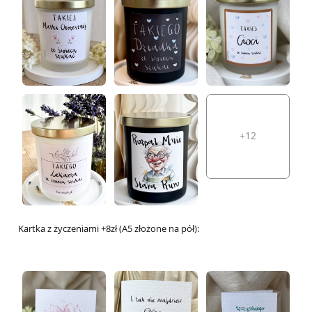
+12
Kartka z życzeniami +8zł (A5 złożone na pół):