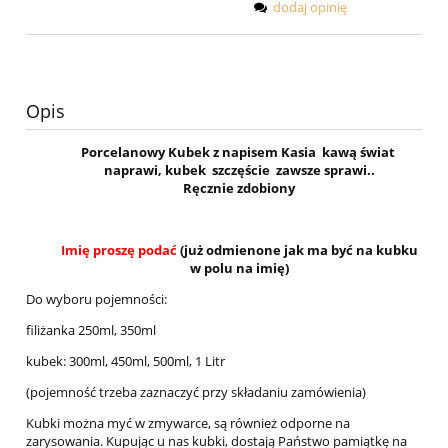
dodaj opinię
Opis
Porcelanowy Kubek z napisem Kasia kawą świat
naprawi, kubek szczęście zawsze sprawi..
Ręcznie zdobiony
Imię proszę podać
(już odmienone jak ma być na kubku
w polu na imię)
Do wyboru pojemności:
filiżanka 250ml, 350ml
kubek: 300ml, 450ml, 500ml, 1 Litr
(pojemność trzeba zaznaczyć przy składaniu zamówienia)
Kubki można myć w zmywarce, są również odporne na
zarysowania. Kupując u nas kubki, dostają Państwo pamiątkę na