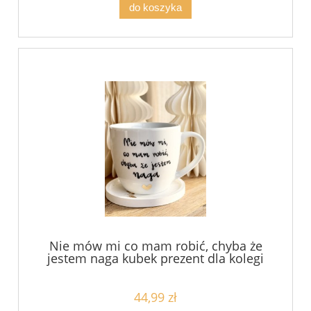
do koszyka
Nie mów mi co mam robić, chyba że
jestem naga kubek prezent dla kolegi
koleżanki z pracy pojemność do
wybowu
44,99 zł