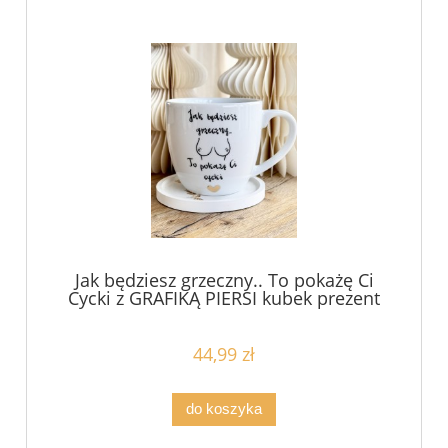
Jak będziesz grzeczny.. To pokażę Ci
Cycki z GRAFIKĄ PIERSI kubek prezent
dla chłopaka męża chłopaka
kolnkubenta partnera filiżanka
pojemność do wyboru
44,99 zł
do koszyka