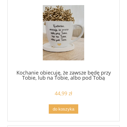
Kochanie obiecuję, że zawsze będę przy
Tobie, lub na Tobie, albo pod Tobą
kubek prezent dla chłopaka męża
chłopaka filiżanka pojemność do
wyboru
44,99 zł
do koszyka