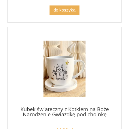
do koszyka
Kubek świąteczny z Kotkiem na Boże
Narodzenie Gwiazdkę pod choinkę
kubek prezent dla koleżanki z pracy
przyjaciółki pojemność do wybowu