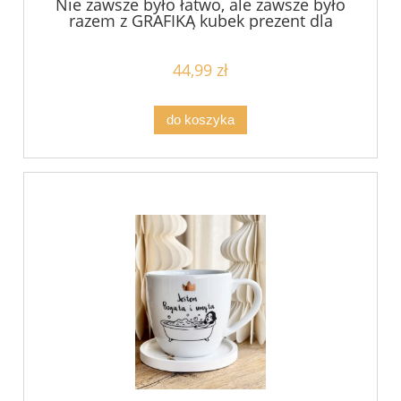
Nie zawsze było łatwo, ale zawsze było
razem z GRAFIKĄ kubek prezent dla
koleżanki z pracy filiżanka pojemność do
wyboru
44,99 zł
do koszyka