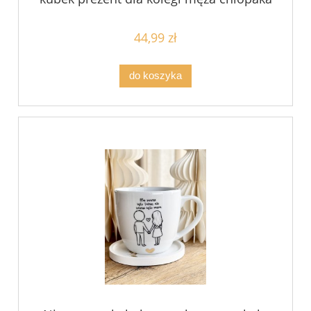
z psem filiżanka pojemność do wyboru
MAN
44,99 zł
do koszyka