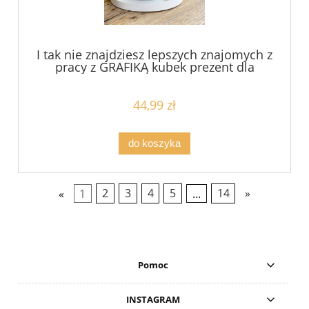
I tak nie znajdziesz lepszych znajomych z
pracy z GRAFIKĄ kubek prezent dla
kolegi z pracy filiżanka pojemność do
wyboru
44,99 zł
do koszyka
«
1
2
3
4
5
...
14
»
Pomoc
INSTAGRAM