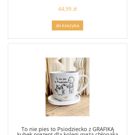
do wyboru KOBIETA
44,99 zł
do koszyka
To nie pies to Psiodziecko z GRAFIKĄ
kubek prezent dla kolegi męża chłopaka