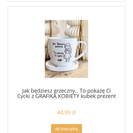
Jak będziesz grzeczny.. To pokażę Ci
Cycki z GRAFIKĄ KOBIETY kubek prezent
dla chłopaka męża chłopaka konkubenta
partnera filiżanka pojemność do wyboru
44,99 zł
do koszyka