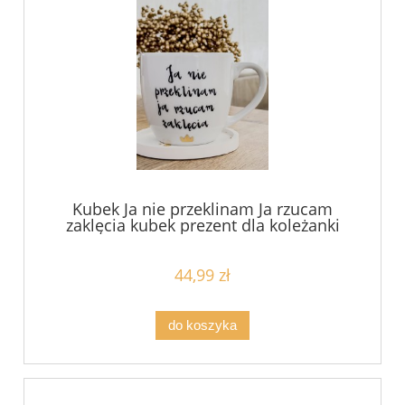
Kubek Ja nie przeklinam Ja rzucam
zaklęcia kubek prezent dla koleżanki
kolegi z pracy dziewczyny chłopaka
męża żony filiżanka pojemność do
wyboru
44,99 zł
do koszyka