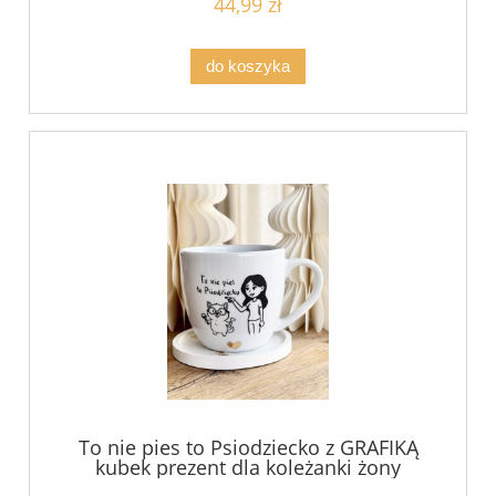
44,99 zł
do koszyka
To nie pies to Psiodziecko z GRAFIKĄ
kubek prezent dla koleżanki żony
dziewczyny z psem filiżanka pojemność