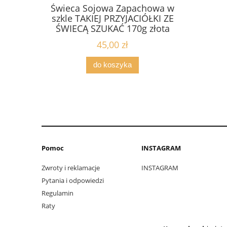
chowa w
Świeca Sojowa Zapachowa w
Świeca
E ŚWIECĄ
szkle TAKIEJ PRZYJACIÓŁKI ZE
szkle TAK
bek170 g
ŚWIECĄ SZUKAĆ 170g złota
ŚWIEC
pokrywka
CHRZE
45,00 zł
do koszyka
Pomoc
INSTAGRAM
Zwroty i reklamacje
INSTAGRAM
Pytania i odpowiedzi
Regulamin
Raty