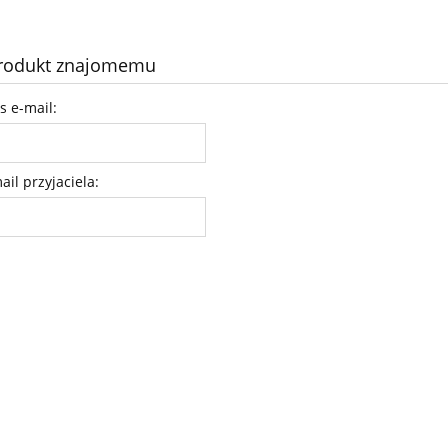
O nas
Dostawa
produkt znajomemu
s e-mail:
il przyjaciela: