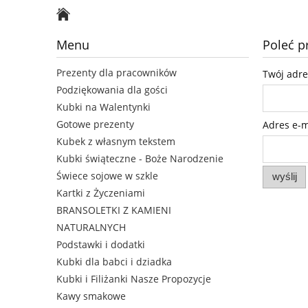
Kubki dla męża i żony
Kontakt
Menu
Poleć 
Prezenty dla pracowników
Twój adre
Podziękowania dla gości
Kubki na Walentynki
Gotowe prezenty
Adres e-ma
Kubek z własnym tekstem
Kubki świąteczne - Boże Narodzenie
Świece sojowe w szkle
wyślij
Kartki z Życzeniami
BRANSOLETKI Z KAMIENI
NATURALNYCH
Podstawki i dodatki
Kubki dla babci i dziadka
Kubki i Filiżanki Nasze Propozycje
Kawy smakowe