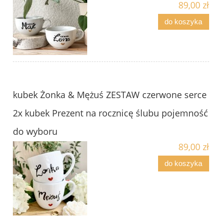
89,00 zł
do koszyka
kubek Żonka & Mężuś ZESTAW czerwone serce
2x kubek Prezent na rocznicę ślubu pojemność
do wyboru
89,00 zł
do koszyka