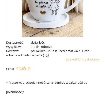
Dostępność:
duża ilość
Wysyłka w:
1-2 dni robocze
Dostawa:
od 14,00 zł
- InPost Paczkomat 24/7 (1-2dni
robocze od nadania paczki)
sprawdź formy dostawy
Cena nie zawiera ewentualnych kosztów płatności
44,99 zł
Cena:
*
Proszę wybrać pojemność (cena różni się w zależności od
pojemności):