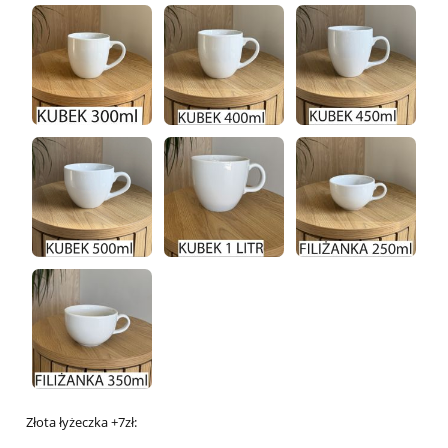
Złota łyżeczka +7zł: