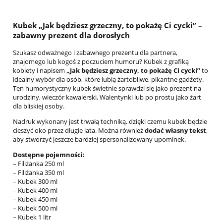
Kubek „Jak będziesz grzeczny, to pokażę Ci cycki” –
zabawny prezent dla dorosłych
Szukasz odważnego i zabawnego prezentu dla partnera,
znajomego lub kogoś z poczuciem humoru? Kubek z grafiką
kobiety i napisem
„Jak będziesz grzeczny, to pokażę Ci cycki”
to
idealny wybór dla osób, które lubią żartobliwe, pikantne gadżety.
Ten humorystyczny kubek świetnie sprawdzi się jako prezent na
urodziny, wieczór kawalerski, Walentynki lub po prostu jako żart
dla bliskiej osoby.
Nadruk wykonany jest trwałą techniką, dzięki czemu kubek będzie
cieszyć oko przez długie lata. Można również
dodać własny tekst
,
aby stworzyć jeszcze bardziej spersonalizowany upominek.
Dostępne pojemności:
– Filiżanka 250 ml
– Filiżanka 350 ml
– Kubek 300 ml
– Kubek 400 ml
– Kubek 450 ml
– Kubek 500 ml
– Kubek 1 litr