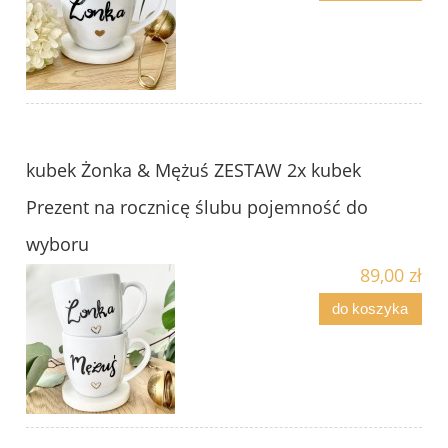
kubek Żonka & Mężuś ZESTAW 2x kubek
Prezent na rocznicę ślubu pojemność do
wyboru
89,00 zł
do koszyka