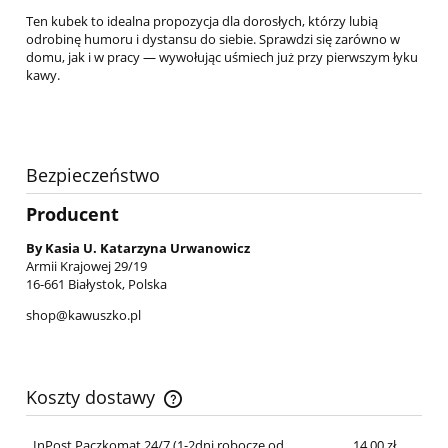
Ten kubek to idealna propozycja dla dorosłych, którzy lubią
odrobinę humoru i dystansu do siebie. Sprawdzi się zarówno w
domu, jak i w pracy — wywołując uśmiech już przy pierwszym łyku
kawy.
Bezpieczeństwo
Producent
By Kasia U. Katarzyna Urwanowicz
Armii Krajowej 29/19
16-661 Białystok, Polska
shop@kawuszko.pl
Koszty dostawy
Cena nie zawiera ewentualnych kosztów płatności
InPost Paczkomat 24/7 (1-2dni robocze od
14,00 zł