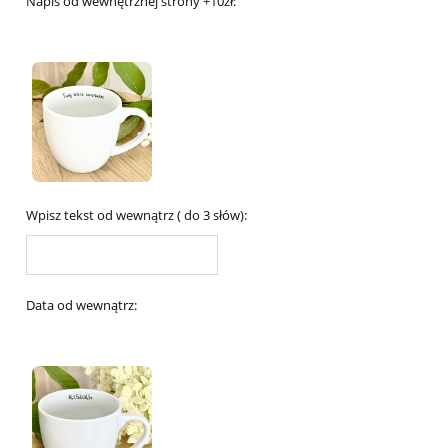
Napis od wewnętrznej strony +10zł:
Wpisz tekst od wewnątrz ( do 3 słów):
Data od wewnątrz: